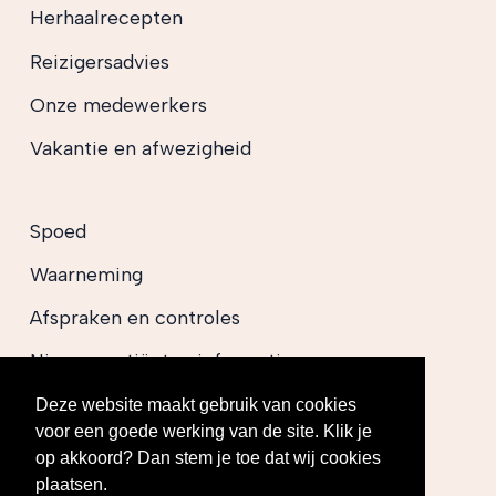
Herhaalrecepten
Reizigersadvies
Onze medewerkers
Vakantie en afwezigheid
Spoed
Waarneming
Afspraken en controles
Nieuwe patiënten informatie
E-Consult en klachten
Deze website maakt gebruik van cookies
voor een goede werking van de site. Klik je
op akkoord? Dan stem je toe dat wij cookies
plaatsen.