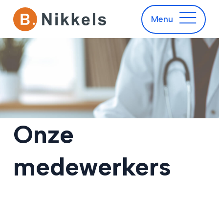
Spoedgeval
Menu
Onze
medewerkers